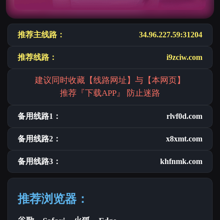
推荐主线路：
34.96.227.59:31204
推荐线路：
i9zciw.com
建议同时收藏【线路网址】与【本网页】
推荐『下载APP』 防止迷路
备用线路1：
rlvf0d.com
备用线路2：
x8xmt.com
备用线路3：
khfnmk.com
推荐浏览器：