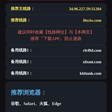
推荐主线路：
34.96.227.59:31204
推荐线路：
i9zciw.com
建议同时收藏【线路网址】与【本网页】
推荐『下载APP』 防止迷路
备用线路1：
rlvf0d.com
备用线路2：
x8xmt.com
备用线路3：
khfnmk.com
推荐浏览器：
谷歌、Safari、火狐、Edge